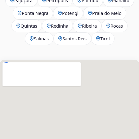
Pajuçara
Petrópolis
Pitimbu
Planalto
Ponta Negra
Potengi
Praia do Meio
Quintas
Redinha
Ribeira
Rocas
Salinas
Santos Reis
Tirol