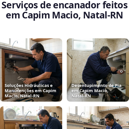
Serviços de encanador feitos
em Capim Macio, Natal‑RN
Soluções Hidráulicas e
Desentupimento de Pia
Manutenções em Capim
em Capim Macio,
Macio, Natal‑RN
Natal‑RN