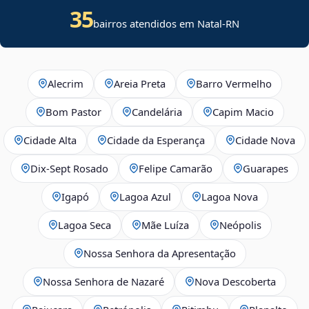
35
bairros atendidos em Natal-RN
Alecrim
Areia Preta
Barro Vermelho
Bom Pastor
Candelária
Capim Macio
Cidade Alta
Cidade da Esperança
Cidade Nova
Dix‑Sept Rosado
Felipe Camarão
Guarapes
Igapó
Lagoa Azul
Lagoa Nova
Lagoa Seca
Mãe Luíza
Neópolis
Nossa Senhora da Apresentação
Nossa Senhora de Nazaré
Nova Descoberta