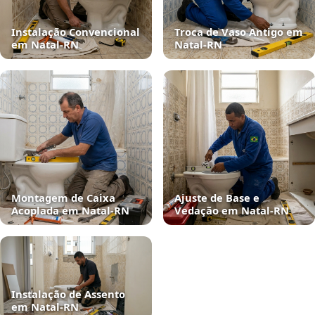
Instalação Convencional
Troca de Vaso Antigo em
em Natal‑RN
Natal‑RN
Montagem de Caixa
Ajuste de Base e
Acoplada em Natal‑RN
Vedação em Natal‑RN
Instalação de Assento
em Natal‑RN