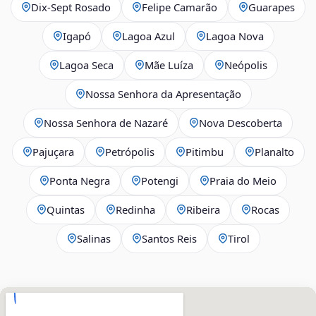
Dix‑Sept Rosado
Felipe Camarão
Guarapes
Igapó
Lagoa Azul
Lagoa Nova
Lagoa Seca
Mãe Luíza
Neópolis
Nossa Senhora da Apresentação
Nossa Senhora de Nazaré
Nova Descoberta
Pajuçara
Petrópolis
Pitimbu
Planalto
Ponta Negra
Potengi
Praia do Meio
Quintas
Redinha
Ribeira
Rocas
Salinas
Santos Reis
Tirol