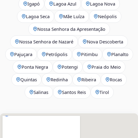
Igapó
Lagoa Azul
Lagoa Nova
Lagoa Seca
Mãe Luíza
Neópolis
Nossa Senhora da Apresentação
Nossa Senhora de Nazaré
Nova Descoberta
Pajuçara
Petrópolis
Pitimbu
Planalto
Ponta Negra
Potengi
Praia do Meio
Quintas
Redinha
Ribeira
Rocas
Salinas
Santos Reis
Tirol