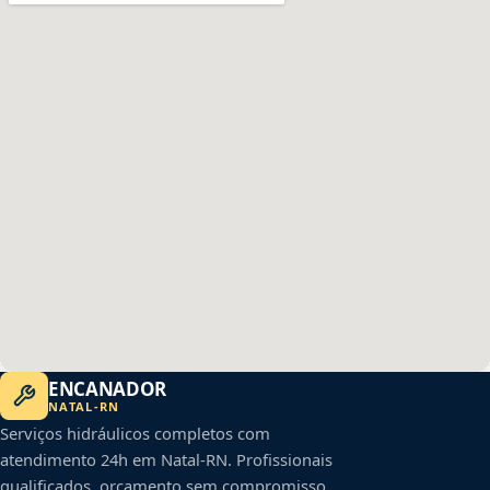
ENCANADOR
NATAL
-
RN
Serviços hidráulicos completos com
atendimento 24h em
Natal
-
RN
. Profissionais
qualificados, orçamento sem compromisso