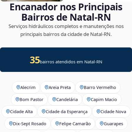
Encanador nos Principais
Bairros de Natal‑RN
Serviços hidráulicos completos e manutenções nos
principais bairros da cidade de Natal‑RN.
35
bairros atendidos em Natal-RN
Alecrim
Areia Preta
Barro Vermelho
Bom Pastor
Candelária
Capim Macio
Cidade Alta
Cidade da Esperança
Cidade Nova
Dix‑Sept Rosado
Felipe Camarão
Guarapes