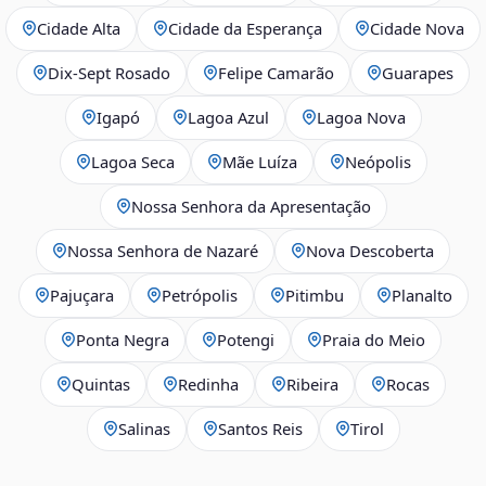
Cidade Alta
Cidade da Esperança
Cidade Nova
Dix‑Sept Rosado
Felipe Camarão
Guarapes
Igapó
Lagoa Azul
Lagoa Nova
Lagoa Seca
Mãe Luíza
Neópolis
Nossa Senhora da Apresentação
Nossa Senhora de Nazaré
Nova Descoberta
Pajuçara
Petrópolis
Pitimbu
Planalto
Ponta Negra
Potengi
Praia do Meio
Quintas
Redinha
Ribeira
Rocas
Salinas
Santos Reis
Tirol