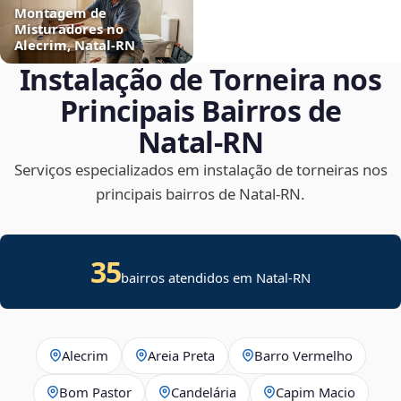
Montagem de
Misturadores no
Alecrim, Natal‑RN
Instalação de Torneira nos
Principais Bairros de
Natal‑RN
Serviços especializados em instalação de torneiras nos
principais bairros de Natal‑RN.
35
bairros atendidos em Natal-RN
Alecrim
Areia Preta
Barro Vermelho
Bom Pastor
Candelária
Capim Macio