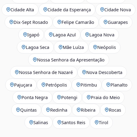
Cidade Alta
Cidade da Esperança
Cidade Nova
Dix‑Sept Rosado
Felipe Camarão
Guarapes
Igapó
Lagoa Azul
Lagoa Nova
Lagoa Seca
Mãe Luíza
Neópolis
Nossa Senhora da Apresentação
Nossa Senhora de Nazaré
Nova Descoberta
Pajuçara
Petrópolis
Pitimbu
Planalto
Ponta Negra
Potengi
Praia do Meio
Quintas
Redinha
Ribeira
Rocas
Salinas
Santos Reis
Tirol