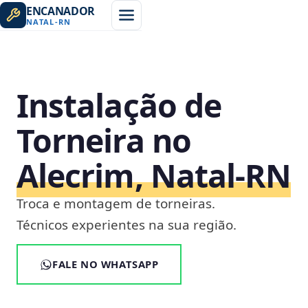
ENCANADOR
NATAL
-
RN
Instalação de
Torneira no
Alecrim, Natal‑RN
Troca e montagem de torneiras.
Técnicos experientes na sua região.
FALE NO WHATSAPP