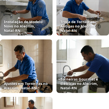
Instalação de Modelo
Troca de Torneiras
Novo no Alecrim,
Antigas no Alecrim,
Natal‑RN
Natal‑RN
Torneiras Gourmet e
Ajustes em Torneiras no
Elétricas no Alecrim,
Alecrim, Natal‑RN
Natal‑RN