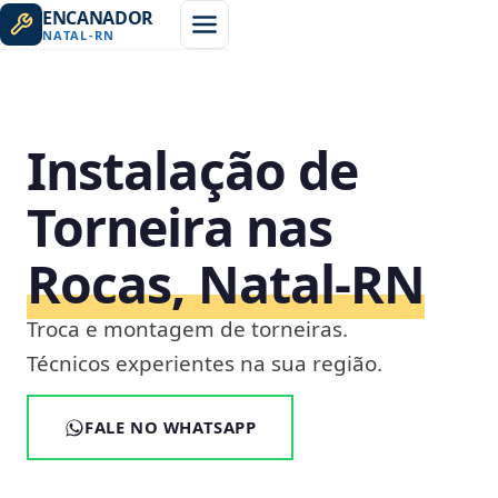
ENCANADOR
NATAL
-
RN
Instalação de
Torneira nas
Rocas, Natal‑RN
Troca e montagem de torneiras.
Técnicos experientes na sua região.
FALE NO WHATSAPP