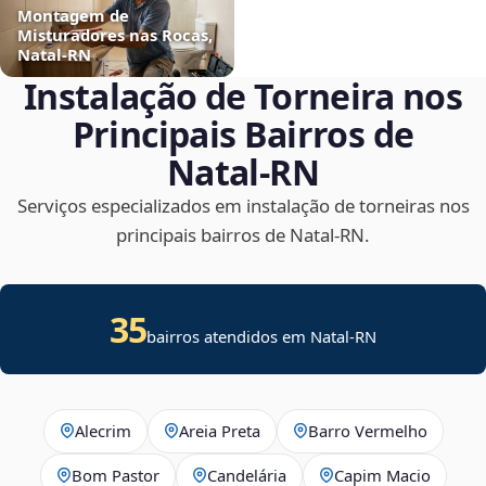
Montagem de
Misturadores nas Rocas,
Natal‑RN
Instalação de Torneira nos
Principais Bairros de
Natal‑RN
Serviços especializados em instalação de torneiras nos
principais bairros de Natal‑RN.
35
bairros atendidos em Natal-RN
Alecrim
Areia Preta
Barro Vermelho
Bom Pastor
Candelária
Capim Macio