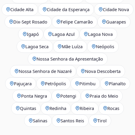
Cidade Alta
Cidade da Esperança
Cidade Nova
Dix‑Sept Rosado
Felipe Camarão
Guarapes
Igapó
Lagoa Azul
Lagoa Nova
Lagoa Seca
Mãe Luíza
Neópolis
Nossa Senhora da Apresentação
Nossa Senhora de Nazaré
Nova Descoberta
Pajuçara
Petrópolis
Pitimbu
Planalto
Ponta Negra
Potengi
Praia do Meio
Quintas
Redinha
Ribeira
Rocas
Salinas
Santos Reis
Tirol