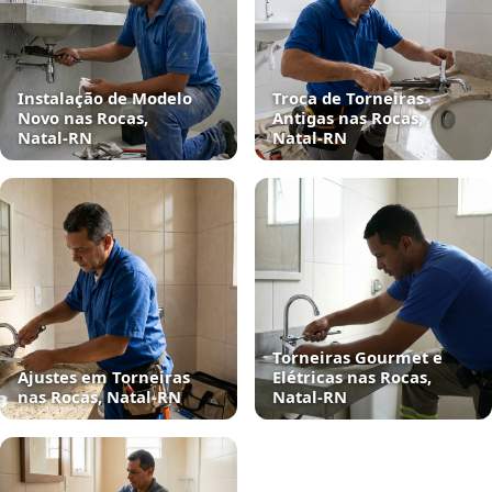
Instalação de Modelo
Troca de Torneiras
Novo nas Rocas,
Antigas nas Rocas,
Natal‑RN
Natal‑RN
Torneiras Gourmet e
Ajustes em Torneiras
Elétricas nas Rocas,
nas Rocas, Natal‑RN
Natal‑RN