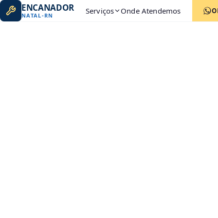
ENCANADOR
Serviços
Onde Atendemos
O
NATAL
-
RN