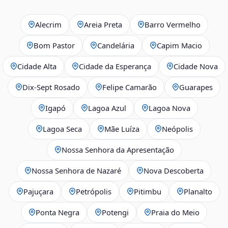
Alecrim
Areia Preta
Barro Vermelho
Bom Pastor
Candelária
Capim Macio
Cidade Alta
Cidade da Esperança
Cidade Nova
Dix‑Sept Rosado
Felipe Camarão
Guarapes
Igapó
Lagoa Azul
Lagoa Nova
Lagoa Seca
Mãe Luíza
Neópolis
Nossa Senhora da Apresentação
Nossa Senhora de Nazaré
Nova Descoberta
Pajuçara
Petrópolis
Pitimbu
Planalto
Ponta Negra
Potengi
Praia do Meio