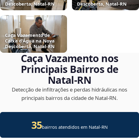
Descoberta, Natal‑RN
Descoberta, Natal‑RN
Caça Vazamento de
Caixa d'Água na Nova
Descoberta, Natal‑RN
Caça Vazamento nos
Principais Bairros de
Natal‑RN
Detecção de infiltrações e perdas hidráulicas nos
principais bairros da cidade de Natal‑RN.
35
bairros atendidos em Natal-RN