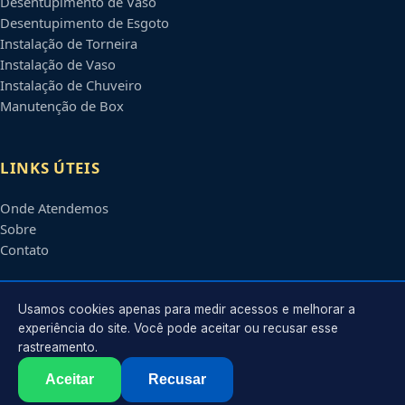
Desentupimento de Vaso
Desentupimento de Esgoto
Instalação de Torneira
Instalação de Vaso
Instalação de Chuveiro
Manutenção de Box
LINKS ÚTEIS
Onde Atendemos
Sobre
Contato
CONTATO
Usamos cookies apenas para medir acessos e melhorar a
experiência do site. Você pode aceitar ou recusar esse
rastreamento.
Atendimento em
Natal
-
RN
e regiões parceiras
contato@encanadoremnatal.com.br
Aceitar
Recusar
©
2026
Encanador em
Natal
-
RN
. Todos os direitos reservados.