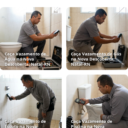
Caça Vazamento de
Caça Vazamento de Gás
Água na Nova
na Nova Descoberta,
Descoberta, Natal‑RN
Natal‑RN
Caça Vazamento de
Caça Vazamento de
Esgoto na Nova
Piscina na Nova