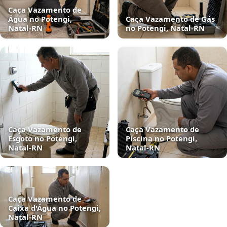
Caça Vazamento de
Água no Potengi,
Caça Vazamento de Gás
Natal‑RN
no Potengi, Natal‑RN
Caça Vazamento de
Caça Vazamento de
Esgoto no Potengi,
Piscina no Potengi,
Natal‑RN
Natal‑RN
Caça Vazamento de
Caixa d'Água no Potengi,
Natal‑RN