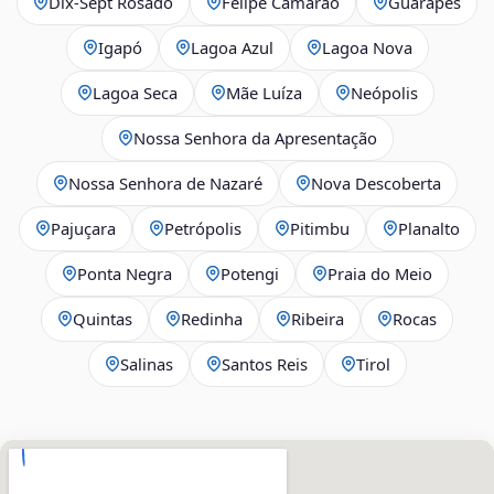
Dix‑Sept Rosado
Felipe Camarão
Guarapes
Igapó
Lagoa Azul
Lagoa Nova
Lagoa Seca
Mãe Luíza
Neópolis
Nossa Senhora da Apresentação
Nossa Senhora de Nazaré
Nova Descoberta
Pajuçara
Petrópolis
Pitimbu
Planalto
Ponta Negra
Potengi
Praia do Meio
Quintas
Redinha
Ribeira
Rocas
Salinas
Santos Reis
Tirol