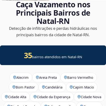
Caça Vazamento nos
Principais Bairros de
Natal‑RN
Detecção de infiltrações e perdas hidráulicas nos
principais bairros da cidade de Natal‑RN.
35
bairros atendidos em Natal-RN
Alecrim
Areia Preta
Barro Vermelho
Bom Pastor
Candelária
Capim Macio
Cidade Alta
Cidade da Esperança
Cidade Nova