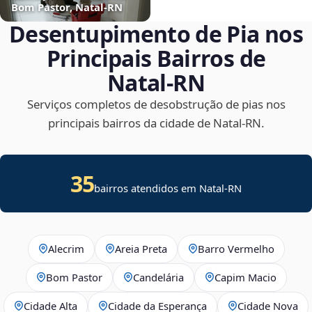
Bom Pastor, Natal‑RN
Desentupimento de Pia nos
Principais Bairros de
Natal‑RN
Serviços completos de desobstrução de pias nos
principais bairros da cidade de Natal‑RN.
35
bairros atendidos em Natal-RN
Alecrim
Areia Preta
Barro Vermelho
Bom Pastor
Candelária
Capim Macio
Cidade Alta
Cidade da Esperança
Cidade Nova