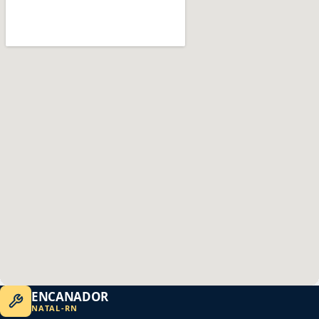
ENCANADOR
NATAL
-
RN