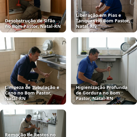
Liberação em Pias e
Desobstrução de Sifão
Tanques no Bom Pastor,
no Bom Pastor, Natal‑RN
Natal‑RN
Limpeza de Tubulação e
Higienização Profunda
Cano no Bom Pastor,
de Gordura no Bom
Natal‑RN
Pastor, Natal‑RN
Remoção de Restos no