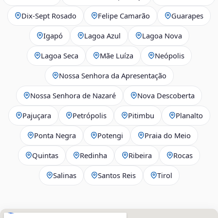
Dix‑Sept Rosado
Felipe Camarão
Guarapes
Igapó
Lagoa Azul
Lagoa Nova
Lagoa Seca
Mãe Luíza
Neópolis
Nossa Senhora da Apresentação
Nossa Senhora de Nazaré
Nova Descoberta
Pajuçara
Petrópolis
Pitimbu
Planalto
Ponta Negra
Potengi
Praia do Meio
Quintas
Redinha
Ribeira
Rocas
Salinas
Santos Reis
Tirol