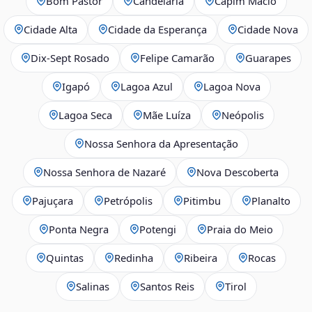
Bom Pastor
Candelária
Capim Macio
Cidade Alta
Cidade da Esperança
Cidade Nova
Dix‑Sept Rosado
Felipe Camarão
Guarapes
Igapó
Lagoa Azul
Lagoa Nova
Lagoa Seca
Mãe Luíza
Neópolis
Nossa Senhora da Apresentação
Nossa Senhora de Nazaré
Nova Descoberta
Pajuçara
Petrópolis
Pitimbu
Planalto
Ponta Negra
Potengi
Praia do Meio
Quintas
Redinha
Ribeira
Rocas
Salinas
Santos Reis
Tirol