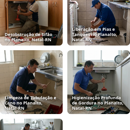
Liberação em Pias e
Desobstrução de Sifão
Tanques no Planalto,
no Planalto, Natal‑RN
Natal‑RN
Limpeza de Tubulação e
Higienização Profunda
Cano no Planalto,
de Gordura no Planalto,
Natal‑RN
Natal‑RN