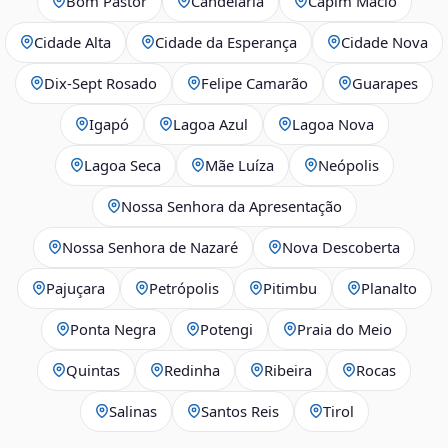
Bom Pastor
Candelária
Capim Macio
Cidade Alta
Cidade da Esperança
Cidade Nova
Dix‑Sept Rosado
Felipe Camarão
Guarapes
Igapó
Lagoa Azul
Lagoa Nova
Lagoa Seca
Mãe Luíza
Neópolis
Nossa Senhora da Apresentação
Nossa Senhora de Nazaré
Nova Descoberta
Pajuçara
Petrópolis
Pitimbu
Planalto
Ponta Negra
Potengi
Praia do Meio
Quintas
Redinha
Ribeira
Rocas
Salinas
Santos Reis
Tirol