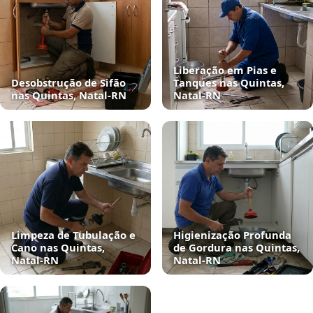
Liberação em Pias e
Desobstrução de Sifão
Tanques nas Quintas,
nas Quintas, Natal‑RN
Natal‑RN
Limpeza de Tubulação e
Higienização Profunda
Cano nas Quintas,
de Gordura nas Quintas,
Natal‑RN
Natal‑RN