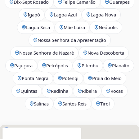
Dix‑Sept Rosado
Felipe Camarão
Guarapes
Igapó
Lagoa Azul
Lagoa Nova
Lagoa Seca
Mãe Luíza
Neópolis
Nossa Senhora da Apresentação
Nossa Senhora de Nazaré
Nova Descoberta
Pajuçara
Petrópolis
Pitimbu
Planalto
Ponta Negra
Potengi
Praia do Meio
Quintas
Redinha
Ribeira
Rocas
Salinas
Santos Reis
Tirol