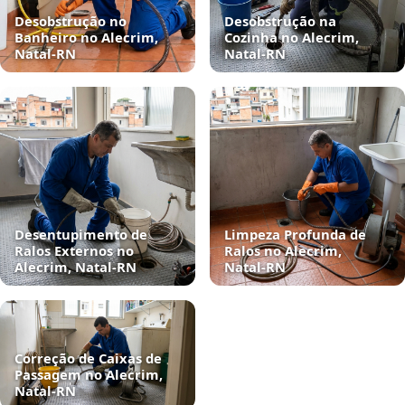
Desobstrução no
Desobstrução na
Banheiro no Alecrim,
Cozinha no Alecrim,
Natal‑RN
Natal‑RN
Desentupimento de
Limpeza Profunda de
Ralos Externos no
Ralos no Alecrim,
Alecrim, Natal‑RN
Natal‑RN
Correção de Caixas de
Passagem no Alecrim,
Natal‑RN