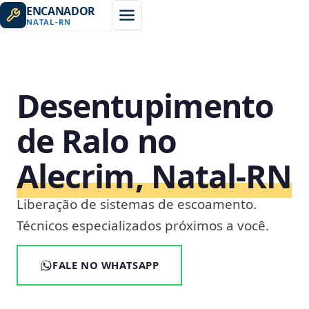
ENCANADOR
NATAL
-
RN
Desentupimento
de Ralo no
Alecrim, Natal‑RN
Liberação de sistemas de escoamento.
Técnicos especializados próximos a você.
FALE NO WHATSAPP