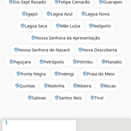
Dix‑Sept Rosado
Felipe Camarão
Guarapes
Igapó
Lagoa Azul
Lagoa Nova
Lagoa Seca
Mãe Luíza
Neópolis
Nossa Senhora da Apresentação
Nossa Senhora de Nazaré
Nova Descoberta
Pajuçara
Petrópolis
Pitimbu
Planalto
Ponta Negra
Potengi
Praia do Meio
Quintas
Redinha
Ribeira
Rocas
Salinas
Santos Reis
Tirol