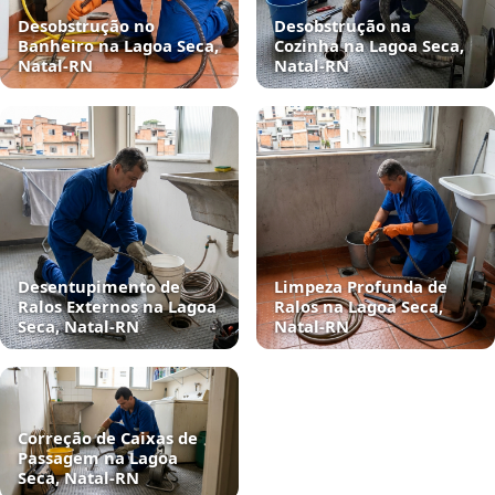
Desobstrução no
Desobstrução na
Banheiro na Lagoa Seca,
Cozinha na Lagoa Seca,
Natal‑RN
Natal‑RN
Desentupimento de
Limpeza Profunda de
Ralos Externos na Lagoa
Ralos na Lagoa Seca,
Seca, Natal‑RN
Natal‑RN
Correção de Caixas de
Passagem na Lagoa
Seca, Natal‑RN