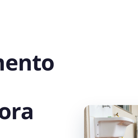
mento
ora