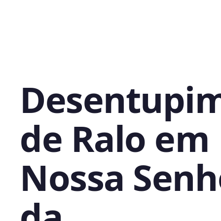
Desentupi
de Ralo em
Nossa Senh
da