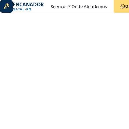
ENCANADOR
Serviços
Onde Atendemos
O
NATAL
-
RN