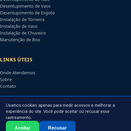
Desentupimento de Vaso
Desentupimento de Esgoto
Instalação de Torneira
Instalação de Vaso
Instalação de Chuveiro
Manutenção de Box
LINKS ÚTEIS
Onde Atendemos
Sobre
Contato
CONTATO
Usamos cookies apenas para medir acessos e melhorar a
experiência do site. Você pode aceitar ou recusar esse
rastreamento.
Atendimento em
Natal
-
RN
e regiões parceiras
contato@encanadoremnatal.com.br
Aceitar
Recusar