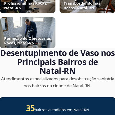
Profissional nas Rocas,
Transbordando nas
Natal‑RN
Rocas, Natal‑RN
Remoção de Objetos nas
Rocas, Natal‑RN
Desentupimento de Vaso nos
Principais Bairros de
Natal‑RN
Atendimentos especializados para desobstrução sanitária
nos bairros da cidade de Natal‑RN.
35
bairros atendidos em Natal-RN