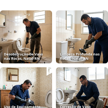
Desobstrução de Vaso
Limpeza Profunda nas
nas Rocas, Natal‑RN
Rocas, Natal‑RN
Uso de Equipamento
Correção de Vaso