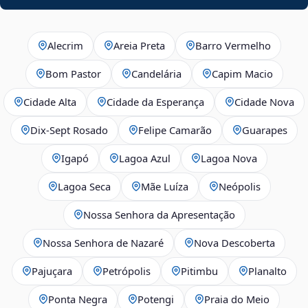
Alecrim
Areia Preta
Barro Vermelho
Bom Pastor
Candelária
Capim Macio
Cidade Alta
Cidade da Esperança
Cidade Nova
Dix‑Sept Rosado
Felipe Camarão
Guarapes
Igapó
Lagoa Azul
Lagoa Nova
Lagoa Seca
Mãe Luíza
Neópolis
Nossa Senhora da Apresentação
Nossa Senhora de Nazaré
Nova Descoberta
Pajuçara
Petrópolis
Pitimbu
Planalto
Ponta Negra
Potengi
Praia do Meio