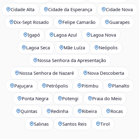
Cidade Alta
Cidade da Esperança
Cidade Nova
Dix‑Sept Rosado
Felipe Camarão
Guarapes
Igapó
Lagoa Azul
Lagoa Nova
Lagoa Seca
Mãe Luíza
Neópolis
Nossa Senhora da Apresentação
Nossa Senhora de Nazaré
Nova Descoberta
Pajuçara
Petrópolis
Pitimbu
Planalto
Ponta Negra
Potengi
Praia do Meio
Quintas
Redinha
Ribeira
Rocas
Salinas
Santos Reis
Tirol