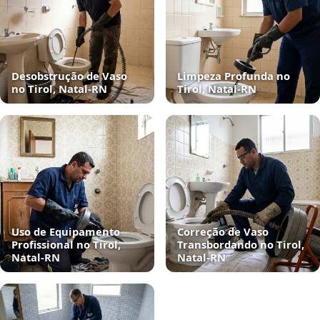
Desobstrução de Vaso
Limpeza Profunda no
no Tirol, Natal‑RN
Tirol, Natal‑RN
Uso de Equipamento
Correção de Vaso
Profissional no Tirol,
Transbordando no Tirol,
Natal‑RN
Natal‑RN