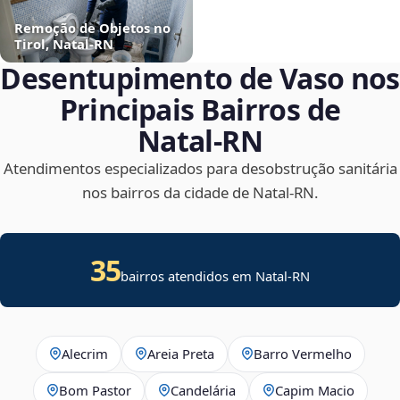
Remoção de Objetos no
Tirol, Natal‑RN
Desentupimento de Vaso nos
Principais Bairros de
Natal‑RN
Atendimentos especializados para desobstrução sanitária
nos bairros da cidade de Natal‑RN.
35
bairros atendidos em Natal-RN
Alecrim
Areia Preta
Barro Vermelho
Bom Pastor
Candelária
Capim Macio