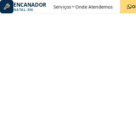
ENCANADOR
Serviços
Onde Atendemos
O
NATAL
-
RN