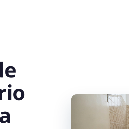
de
rio
da