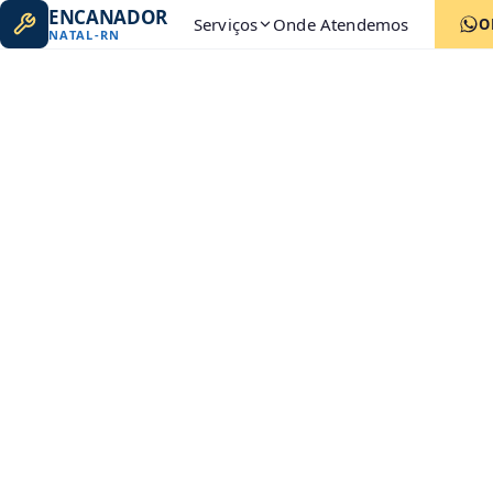
ENCANADOR
Serviços
Onde Atendemos
O
NATAL
-
RN