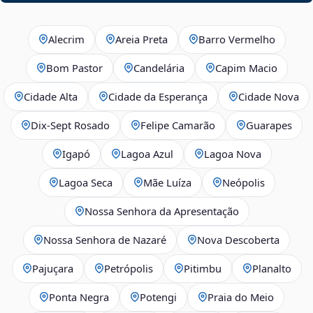
Alecrim
Areia Preta
Barro Vermelho
Bom Pastor
Candelária
Capim Macio
Cidade Alta
Cidade da Esperança
Cidade Nova
Dix‑Sept Rosado
Felipe Camarão
Guarapes
Igapó
Lagoa Azul
Lagoa Nova
Lagoa Seca
Mãe Luíza
Neópolis
Nossa Senhora da Apresentação
Nossa Senhora de Nazaré
Nova Descoberta
Pajuçara
Petrópolis
Pitimbu
Planalto
Ponta Negra
Potengi
Praia do Meio