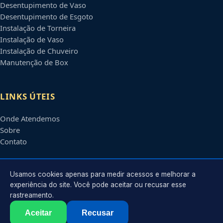
Desentupimento de Vaso
Desentupimento de Esgoto
Instalação de Torneira
Instalação de Vaso
Instalação de Chuveiro
Manutenção de Box
LINKS ÚTEIS
Onde Atendemos
Sobre
Contato
CONTATO
Usamos cookies apenas para medir acessos e melhorar a
experiência do site. Você pode aceitar ou recusar esse
rastreamento.
Atendimento em
Natal
-
RN
e regiões parceiras
contato@encanadoremnatal.com.br
Aceitar
Recusar
©
2026
Encanador em
Natal
-
RN
. Todos os direitos reservados.