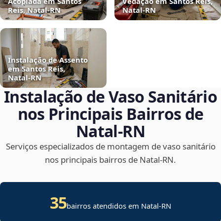
Acoplada em Santos
Vedação em Santos Reis,
Reis, Natal‑RN
Natal‑RN
Instalação de Assento
em Santos Reis,
Natal‑RN
Instalação de Vaso Sanitário
nos Principais Bairros de
Natal‑RN
Serviços especializados de montagem de vaso sanitário
nos principais bairros de Natal‑RN.
35
bairros atendidos em Natal-RN