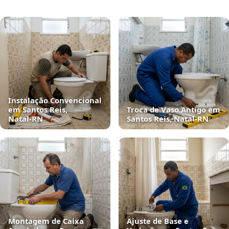
Instalação Convencional
em Santos Reis,
Troca de Vaso Antigo em
Natal‑RN
Santos Reis, Natal‑RN
Montagem de Caixa
Ajuste de Base e