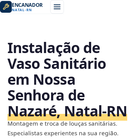
ENCANADOR
NATAL
-
RN
Instalação de
Vaso Sanitário
em Nossa
Senhora de
Nazaré, Natal‑RN
Montagem e troca de louças sanitárias.
Especialistas experientes na sua região.