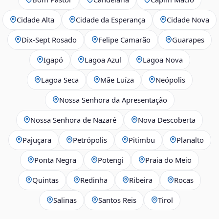
Cidade Alta
Cidade da Esperança
Cidade Nova
Dix‑Sept Rosado
Felipe Camarão
Guarapes
Igapó
Lagoa Azul
Lagoa Nova
Lagoa Seca
Mãe Luíza
Neópolis
Nossa Senhora da Apresentação
Nossa Senhora de Nazaré
Nova Descoberta
Pajuçara
Petrópolis
Pitimbu
Planalto
Ponta Negra
Potengi
Praia do Meio
Quintas
Redinha
Ribeira
Rocas
Salinas
Santos Reis
Tirol