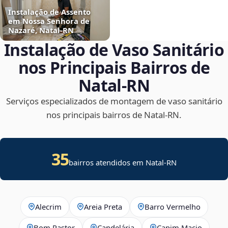
Instalação de Assento
em Nossa Senhora de
Nazaré, Natal‑RN
Instalação de Vaso Sanitário
nos Principais Bairros de
Natal‑RN
Serviços especializados de montagem de vaso sanitário
nos principais bairros de Natal‑RN.
35
bairros atendidos em Natal-RN
Alecrim
Areia Preta
Barro Vermelho
Bom Pastor
Candelária
Capim Macio