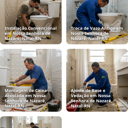
Instalação Convencional
Troca de Vaso Antigo em
em Nossa Senhora de
Nossa Senhora de
Nazaré, Natal‑RN
Nazaré, Natal‑RN
Montagem de Caixa
Ajuste de Base e
Acoplada em Nossa
Vedação em Nossa
Senhora de Nazaré,
Senhora de Nazaré,
Natal‑RN
Natal‑RN