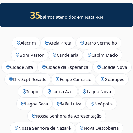
35
bairros atendidos em Natal-RN
Alecrim
Areia Preta
Barro Vermelho
Bom Pastor
Candelária
Capim Macio
Cidade Alta
Cidade da Esperança
Cidade Nova
Dix‑Sept Rosado
Felipe Camarão
Guarapes
Igapó
Lagoa Azul
Lagoa Nova
Lagoa Seca
Mãe Luíza
Neópolis
Nossa Senhora da Apresentação
Nossa Senhora de Nazaré
Nova Descoberta