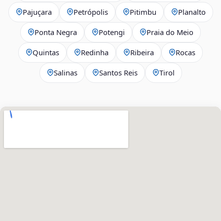
Pajuçara
Petrópolis
Pitimbu
Planalto
Ponta Negra
Potengi
Praia do Meio
Quintas
Redinha
Ribeira
Rocas
Salinas
Santos Reis
Tirol