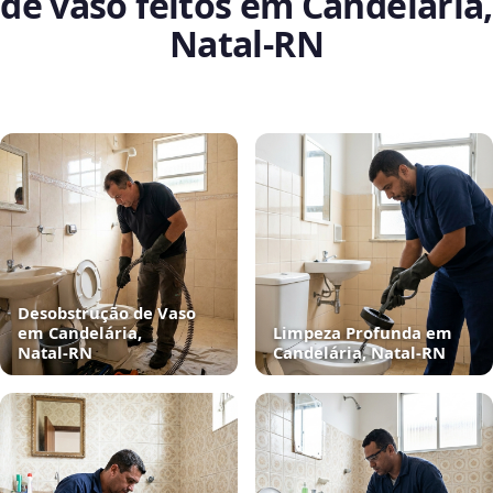
de vaso feitos em Candelária,
Natal‑RN
Desobstrução de Vaso
em Candelária,
Limpeza Profunda em
Natal‑RN
Candelária, Natal‑RN