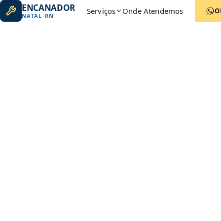
ENCANADOR
Serviços
Onde Atendemos
O
NATAL
-
RN