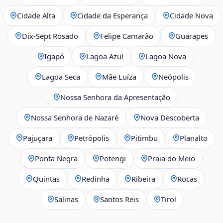
Cidade Alta
Cidade da Esperança
Cidade Nova
Dix‑Sept Rosado
Felipe Camarão
Guarapes
Igapó
Lagoa Azul
Lagoa Nova
Lagoa Seca
Mãe Luíza
Neópolis
Nossa Senhora da Apresentação
Nossa Senhora de Nazaré
Nova Descoberta
Pajuçara
Petrópolis
Pitimbu
Planalto
Ponta Negra
Potengi
Praia do Meio
Quintas
Redinha
Ribeira
Rocas
Salinas
Santos Reis
Tirol