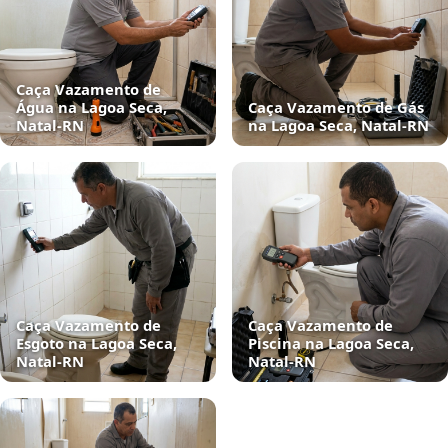
Caça Vazamento de
Água na Lagoa Seca,
Caça Vazamento de Gás
Natal‑RN
na Lagoa Seca, Natal‑RN
Caça Vazamento de
Caça Vazamento de
Esgoto na Lagoa Seca,
Piscina na Lagoa Seca,
Natal‑RN
Natal‑RN