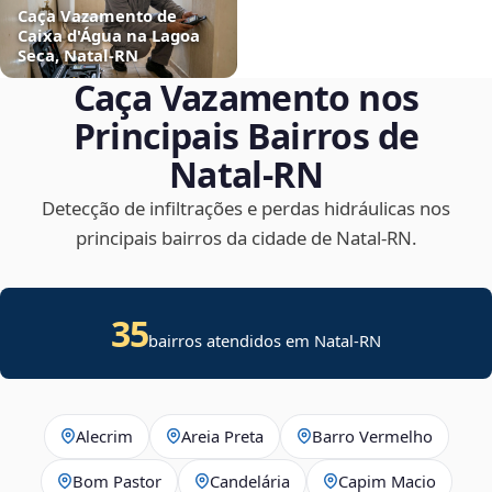
Caça Vazamento de
Caixa d'Água na Lagoa
Seca, Natal‑RN
Caça Vazamento nos
Principais Bairros de
Natal‑RN
Detecção de infiltrações e perdas hidráulicas nos
principais bairros da cidade de Natal‑RN.
35
bairros atendidos em Natal-RN
Alecrim
Areia Preta
Barro Vermelho
Bom Pastor
Candelária
Capim Macio