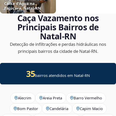
Caixa d'Água na
Pajuçara, Natal‑RN
Caça Vazamento nos
Principais Bairros de
Natal‑RN
Detecção de infiltrações e perdas hidráulicas nos
principais bairros da cidade de Natal‑RN.
35
bairros atendidos em Natal-RN
Alecrim
Areia Preta
Barro Vermelho
Bom Pastor
Candelária
Capim Macio