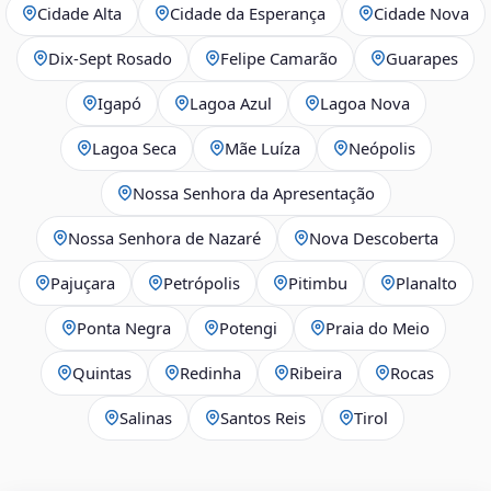
Cidade Alta
Cidade da Esperança
Cidade Nova
Dix‑Sept Rosado
Felipe Camarão
Guarapes
Igapó
Lagoa Azul
Lagoa Nova
Lagoa Seca
Mãe Luíza
Neópolis
Nossa Senhora da Apresentação
Nossa Senhora de Nazaré
Nova Descoberta
Pajuçara
Petrópolis
Pitimbu
Planalto
Ponta Negra
Potengi
Praia do Meio
Quintas
Redinha
Ribeira
Rocas
Salinas
Santos Reis
Tirol