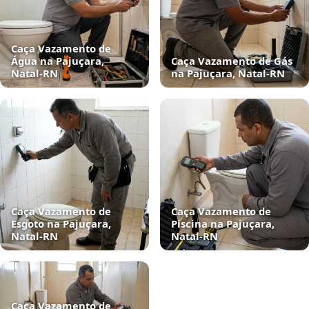
Caça Vazamento de
Água na Pajuçara,
Caça Vazamento de Gás
Natal‑RN
na Pajuçara, Natal‑RN
Caça Vazamento de
Caça Vazamento de
Esgoto na Pajuçara,
Piscina na Pajuçara,
Natal‑RN
Natal‑RN
Caça Vazamento de