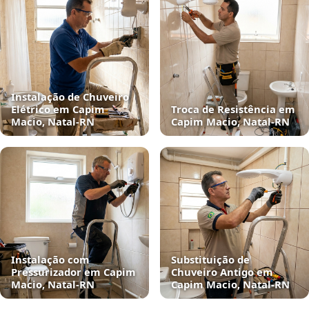
Instalação de Chuveiro
Elétrico em Capim
Troca de Resistência em
Macio, Natal‑RN
Capim Macio, Natal‑RN
Instalação com
Substituição de
Pressurizador em Capim
Chuveiro Antigo em
Macio, Natal‑RN
Capim Macio, Natal‑RN