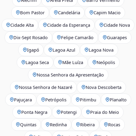
Bom Pastor
Candelária
Capim Macio
Cidade Alta
Cidade da Esperança
Cidade Nova
Dix‑Sept Rosado
Felipe Camarão
Guarapes
Igapó
Lagoa Azul
Lagoa Nova
Lagoa Seca
Mãe Luíza
Neópolis
Nossa Senhora da Apresentação
Nossa Senhora de Nazaré
Nova Descoberta
Pajuçara
Petrópolis
Pitimbu
Planalto
Ponta Negra
Potengi
Praia do Meio
Quintas
Redinha
Ribeira
Rocas