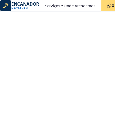
ENCANADOR
Serviços
Onde Atendemos
O
NATAL
-
RN