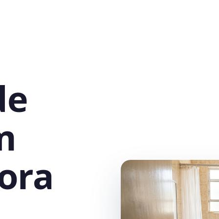
de
m
ora