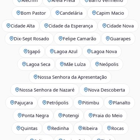
Bom Pastor
Candelária
Capim Macio
Cidade Alta
Cidade da Esperança
Cidade Nova
Dix‑Sept Rosado
Felipe Camarão
Guarapes
Igapó
Lagoa Azul
Lagoa Nova
Lagoa Seca
Mãe Luíza
Neópolis
Nossa Senhora da Apresentação
Nossa Senhora de Nazaré
Nova Descoberta
Pajuçara
Petrópolis
Pitimbu
Planalto
Ponta Negra
Potengi
Praia do Meio
Quintas
Redinha
Ribeira
Rocas