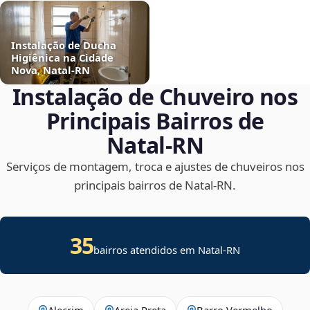
Instalação de Ducha
Higiênica na Cidade
Nova, Natal‑RN
Instalação de Chuveiro nos
Principais Bairros de
Natal‑RN
Serviços de montagem, troca e ajustes de chuveiros nos
principais bairros de Natal‑RN.
35
bairros atendidos em Natal-RN
Alecrim
Areia Preta
Barro Vermelho