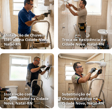
Instalação de Chuveiro
Elétrico na Cidade Nova,
Troca de Resistência na
Natal‑RN
Cidade Nova, Natal‑RN
Instalação com
Substituição de
Pressurizador na Cidade
Chuveiro Antigo na
Nova, Natal‑RN
Cidade Nova, Natal‑RN