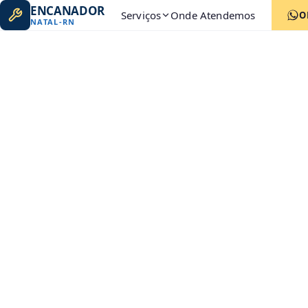
ENCANADOR
Serviços
Onde Atendemos
O
NATAL
-
RN