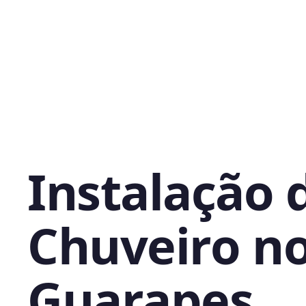
Instalação 
Chuveiro n
Guarapes,