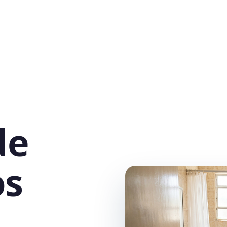
de
os