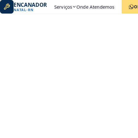
ENCANADOR
Serviços
Onde Atendemos
O
NATAL
-
RN