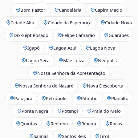
Bom Pastor
Candelária
Capim Macio
Cidade Alta
Cidade da Esperança
Cidade Nova
Dix‑Sept Rosado
Felipe Camarão
Guarapes
Igapó
Lagoa Azul
Lagoa Nova
Lagoa Seca
Mãe Luíza
Neópolis
Nossa Senhora da Apresentação
Nossa Senhora de Nazaré
Nova Descoberta
Pajuçara
Petrópolis
Pitimbu
Planalto
Ponta Negra
Potengi
Praia do Meio
Quintas
Redinha
Ribeira
Rocas
Salinas
Santos Reis
Tirol