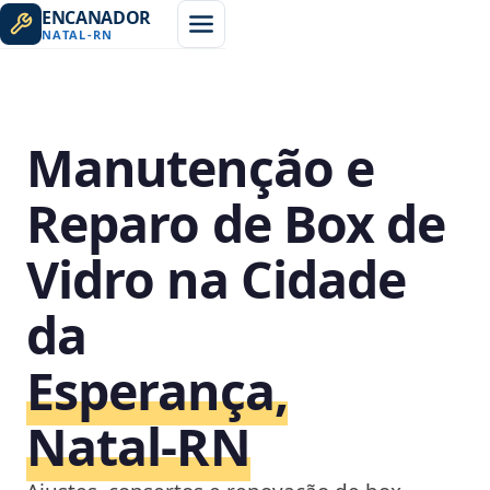
ENCANADOR
NATAL
-
RN
Manutenção e
Reparo de Box de
Vidro na Cidade
da
Esperança,
Natal‑RN