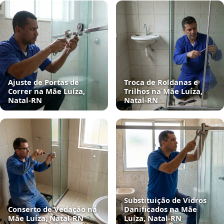
Ajuste de Portas de
Troca de Roldanas e
Correr na Mãe Luíza,
Trilhos na Mãe Luíza,
Natal‑RN
Natal‑RN
Substituição de Vidros
Conserto de Vedação na
Danificados na Mãe
Mãe Luíza, Natal‑RN
Luíza, Natal‑RN