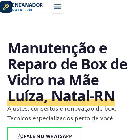
ENCANADOR
NATAL
-
RN
Manutenção e
Reparo de Box de
Vidro na Mãe
Luíza, Natal‑RN
Ajustes, consertos e renovação de box.
Técnicos especializados perto de você.
FALE NO WHATSAPP