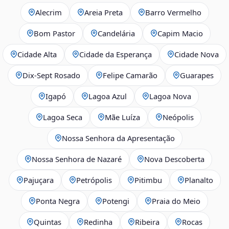
Alecrim
Areia Preta
Barro Vermelho
Bom Pastor
Candelária
Capim Macio
Cidade Alta
Cidade da Esperança
Cidade Nova
Dix‑Sept Rosado
Felipe Camarão
Guarapes
Igapó
Lagoa Azul
Lagoa Nova
Lagoa Seca
Mãe Luíza
Neópolis
Nossa Senhora da Apresentação
Nossa Senhora de Nazaré
Nova Descoberta
Pajuçara
Petrópolis
Pitimbu
Planalto
Ponta Negra
Potengi
Praia do Meio
Quintas
Redinha
Ribeira
Rocas