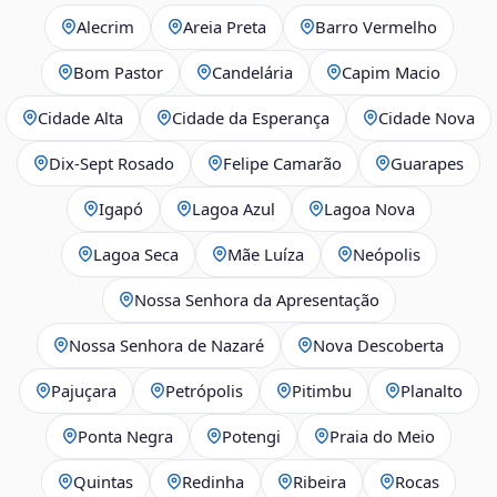
Alecrim
Areia Preta
Barro Vermelho
Bom Pastor
Candelária
Capim Macio
Cidade Alta
Cidade da Esperança
Cidade Nova
Dix‑Sept Rosado
Felipe Camarão
Guarapes
Igapó
Lagoa Azul
Lagoa Nova
Lagoa Seca
Mãe Luíza
Neópolis
Nossa Senhora da Apresentação
Nossa Senhora de Nazaré
Nova Descoberta
Pajuçara
Petrópolis
Pitimbu
Planalto
Ponta Negra
Potengi
Praia do Meio
Quintas
Redinha
Ribeira
Rocas