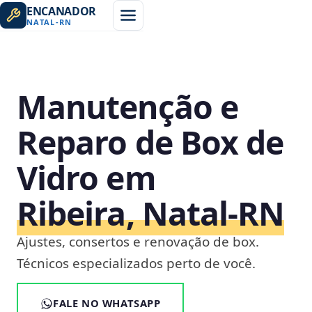
ENCANADOR
NATAL
-
RN
Manutenção e
Reparo de Box de
Vidro em
Ribeira, Natal‑RN
Ajustes, consertos e renovação de box.
Técnicos especializados perto de você.
FALE NO WHATSAPP