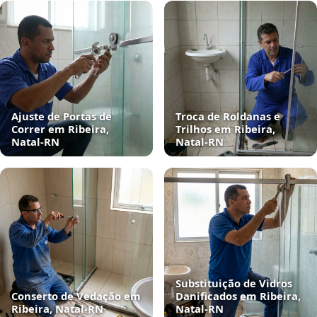
Ajuste de Portas de
Troca de Roldanas e
Correr em Ribeira,
Trilhos em Ribeira,
Natal‑RN
Natal‑RN
Substituição de Vidros
Conserto de Vedação em
Danificados em Ribeira,
Ribeira, Natal‑RN
Natal‑RN