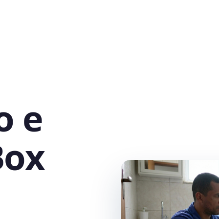
o e
Box