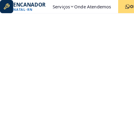
ENCANADOR
Serviços
Onde Atendemos
O
NATAL
-
RN