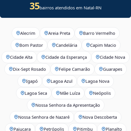
35
bairros atendidos em Natal-RN
Alecrim
Areia Preta
Barro Vermelho
Bom Pastor
Candelária
Capim Macio
Cidade Alta
Cidade da Esperança
Cidade Nova
Dix‑Sept Rosado
Felipe Camarão
Guarapes
Igapó
Lagoa Azul
Lagoa Nova
Lagoa Seca
Mãe Luíza
Neópolis
Nossa Senhora da Apresentação
Nossa Senhora de Nazaré
Nova Descoberta
Pajuçara
Petrópolis
Pitimbu
Planalto