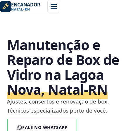
ENCANADOR
NATAL
-
RN
Manutenção e
Reparo de Box de
Vidro na Lagoa
Nova, Natal‑RN
Ajustes, consertos e renovação de box.
Técnicos especializados perto de você.
FALE NO WHATSAPP