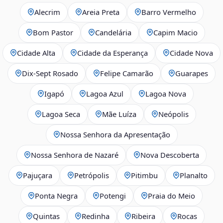
Alecrim
Areia Preta
Barro Vermelho
Bom Pastor
Candelária
Capim Macio
Cidade Alta
Cidade da Esperança
Cidade Nova
Dix‑Sept Rosado
Felipe Camarão
Guarapes
Igapó
Lagoa Azul
Lagoa Nova
Lagoa Seca
Mãe Luíza
Neópolis
Nossa Senhora da Apresentação
Nossa Senhora de Nazaré
Nova Descoberta
Pajuçara
Petrópolis
Pitimbu
Planalto
Ponta Negra
Potengi
Praia do Meio
Quintas
Redinha
Ribeira
Rocas