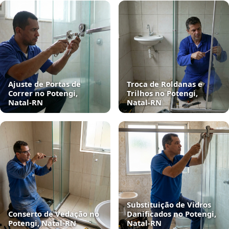
Ajuste de Portas de
Troca de Roldanas e
Correr no Potengi,
Trilhos no Potengi,
Natal‑RN
Natal‑RN
Substituição de Vidros
Conserto de Vedação no
Danificados no Potengi,
Potengi, Natal‑RN
Natal‑RN