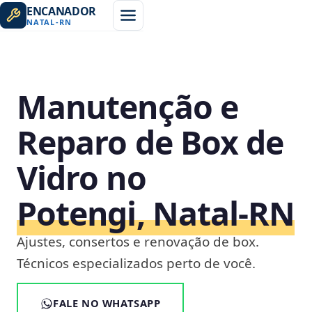
ENCANADOR
NATAL
-
RN
Manutenção e
Reparo de Box de
Vidro no
Potengi, Natal‑RN
Ajustes, consertos e renovação de box.
Técnicos especializados perto de você.
FALE NO WHATSAPP