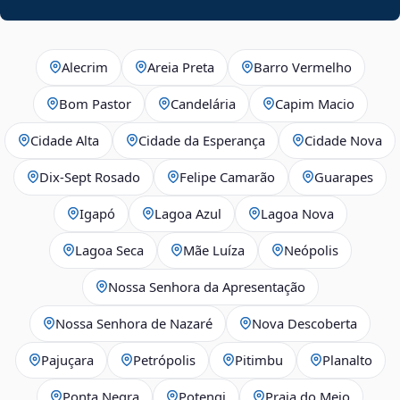
Alecrim
Areia Preta
Barro Vermelho
Bom Pastor
Candelária
Capim Macio
Cidade Alta
Cidade da Esperança
Cidade Nova
Dix‑Sept Rosado
Felipe Camarão
Guarapes
Igapó
Lagoa Azul
Lagoa Nova
Lagoa Seca
Mãe Luíza
Neópolis
Nossa Senhora da Apresentação
Nossa Senhora de Nazaré
Nova Descoberta
Pajuçara
Petrópolis
Pitimbu
Planalto
Ponta Negra
Potengi
Praia do Meio