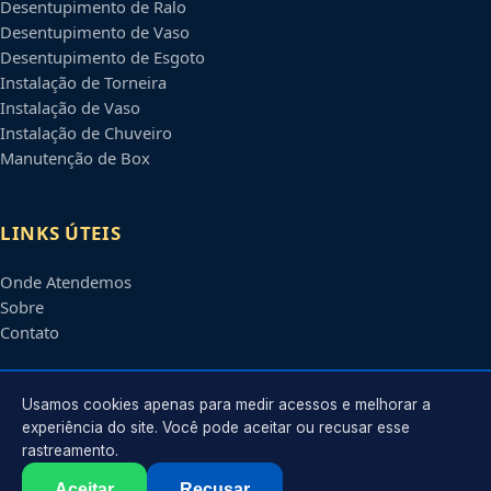
Desentupimento de Ralo
Desentupimento de Vaso
Desentupimento de Esgoto
Instalação de Torneira
Instalação de Vaso
Instalação de Chuveiro
Manutenção de Box
LINKS ÚTEIS
Onde Atendemos
Sobre
Contato
CONTATO
Usamos cookies apenas para medir acessos e melhorar a
experiência do site. Você pode aceitar ou recusar esse
rastreamento.
Atendimento em
Natal
-
RN
e regiões parceiras
contato@encanadoremnatal.com.br
Aceitar
Recusar