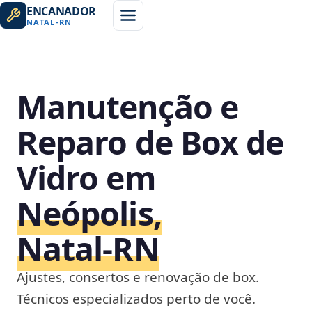
ENCANADOR
NATAL
-
RN
Manutenção e
Reparo de Box de
Vidro em
Neópolis,
Natal‑RN
Ajustes, consertos e renovação de box.
Técnicos especializados perto de você.