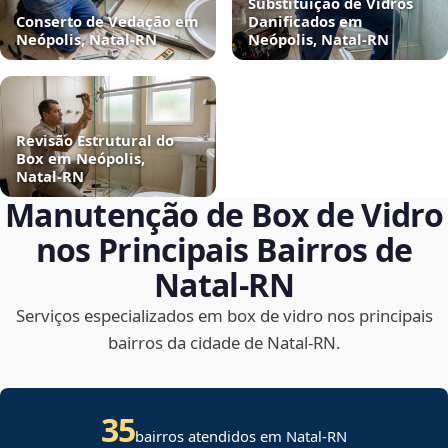
Substituição de Vidros
Conserto de Vedação em
Danificados em
Neópolis, Natal‑RN
Neópolis, Natal‑RN
Revisão Estrutural do
Box em Neópolis,
Natal‑RN
Manutenção de Box de Vidro
nos Principais Bairros de
Natal‑RN
Serviços especializados em box de vidro nos principais
bairros da cidade de Natal‑RN.
35
bairros atendidos em Natal-RN