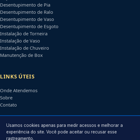
Desentupimento de Pia
Desentupimento de Ralo
Desentupimento de Vaso
Desentupimento de Esgoto
Instalação de Torneira
Instalação de Vaso
Instalação de Chuveiro
Manutenção de Box
LINKS ÚTEIS
Onde Atendemos
Sobre
Contato
CONTATO
Usamos cookies apenas para medir acessos e melhorar a
experiência do site. Você pode aceitar ou recusar esse
rastreamento.
Atendimento em
Natal
-
RN
e regiões parceiras