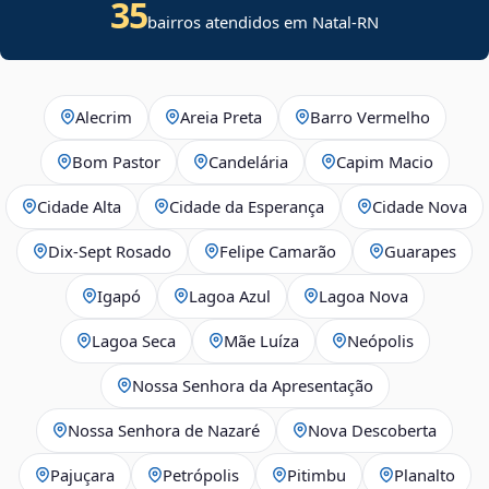
35
bairros atendidos em Natal-RN
Alecrim
Areia Preta
Barro Vermelho
Bom Pastor
Candelária
Capim Macio
Cidade Alta
Cidade da Esperança
Cidade Nova
Dix‑Sept Rosado
Felipe Camarão
Guarapes
Igapó
Lagoa Azul
Lagoa Nova
Lagoa Seca
Mãe Luíza
Neópolis
Nossa Senhora da Apresentação
Nossa Senhora de Nazaré
Nova Descoberta
Pajuçara
Petrópolis
Pitimbu
Planalto