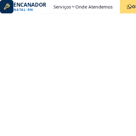
ENCANADOR
Serviços
Onde Atendemos
O
NATAL
-
RN