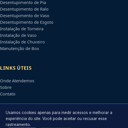
Desentupimento de Pia
Desentupimento de Ralo
Desentupimento de Vaso
Desentupimento de Esgoto
Instalação de Torneira
Instalação de Vaso
Instalação de Chuveiro
Manutenção de Box
LINKS ÚTEIS
Onde Atendemos
Sobre
Contato
CONTATO
Usamos cookies apenas para medir acessos e melhorar a
experiência do site. Você pode aceitar ou recusar esse
rastreamento.
Atendimento em
Natal
-
RN
e regiões parceiras