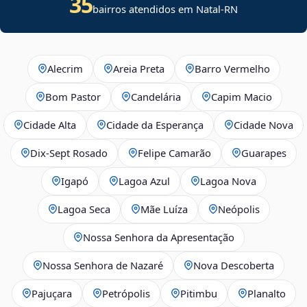
35
bairros atendidos em Natal-RN
Alecrim
Areia Preta
Barro Vermelho
Bom Pastor
Candelária
Capim Macio
Cidade Alta
Cidade da Esperança
Cidade Nova
Dix‑Sept Rosado
Felipe Camarão
Guarapes
Igapó
Lagoa Azul
Lagoa Nova
Lagoa Seca
Mãe Luíza
Neópolis
Nossa Senhora da Apresentação
Nossa Senhora de Nazaré
Nova Descoberta
Pajuçara
Petrópolis
Pitimbu
Planalto