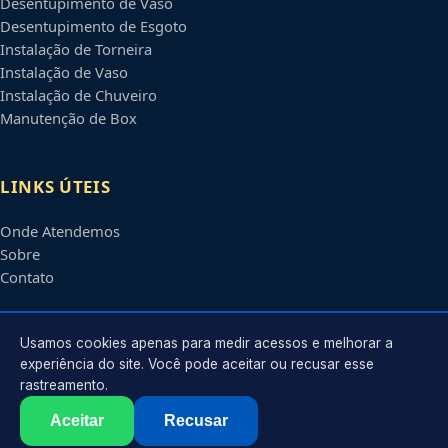
Desentupimento de Vaso
Desentupimento de Esgoto
Instalação de Torneira
Instalação de Vaso
Instalação de Chuveiro
Manutenção de Box
LINKS ÚTEIS
Onde Atendemos
Sobre
Contato
CONTATO
Usamos cookies apenas para medir acessos e melhorar a
experiência do site. Você pode aceitar ou recusar esse
rastreamento.
Atendimento em
Natal
-
RN
e regiões parceiras
contato@encanadoremnatal.com.br
Aceitar
Recusar
©
2026
Encanador em
Natal
-
RN
. Todos os direitos reservados.