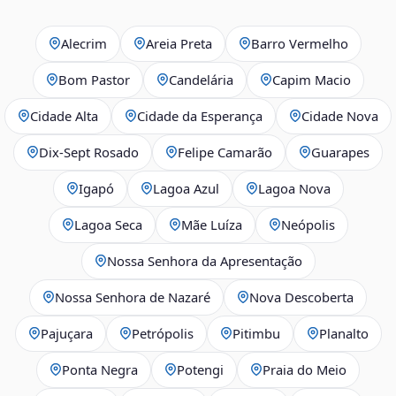
Alecrim
Areia Preta
Barro Vermelho
Bom Pastor
Candelária
Capim Macio
Cidade Alta
Cidade da Esperança
Cidade Nova
Dix‑Sept Rosado
Felipe Camarão
Guarapes
Igapó
Lagoa Azul
Lagoa Nova
Lagoa Seca
Mãe Luíza
Neópolis
Nossa Senhora da Apresentação
Nossa Senhora de Nazaré
Nova Descoberta
Pajuçara
Petrópolis
Pitimbu
Planalto
Ponta Negra
Potengi
Praia do Meio