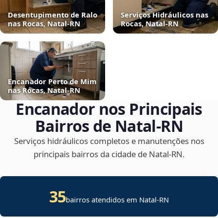
Desentupimento de Ralo
Serviços Hidráulicos nas
nas Rocas, Natal‑RN
Rocas, Natal‑RN
Encanador Perto de Mim
nas Rocas, Natal‑RN
Encanador nos Principais
Bairros de Natal‑RN
Serviços hidráulicos completos e manutenções nos
principais bairros da cidade de Natal‑RN.
35
bairros atendidos em Natal-RN